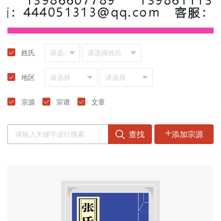
姓氏
地区
宗源
宗谱
文章
+
查找
添加宗源