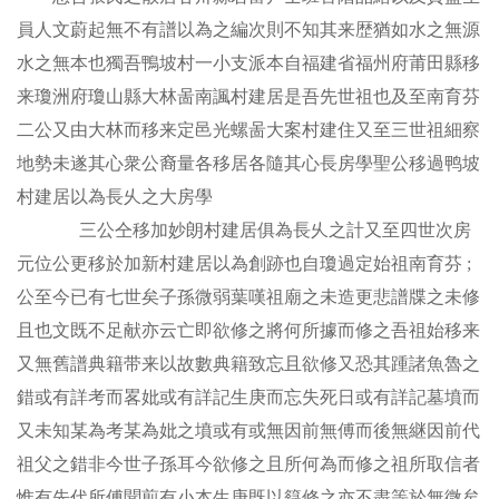
員人文蔚起無不有譜以為之編次則不知其来歴猶如水之無源
水之無本也獨吾鴨坡村一小支派本自福建省福州府莆田縣移
来瓊洲府瓊山縣大林啚南諷村建居是吾先世祖也及至南育芬
二公又由大林而移来定邑光螺啚大案村建住又至三世祖細察
地勢未遂其心衆公裔量各移居各隨其心長房學聖公移過鸭坡
村建居以為長乆之大房學
三公仝移加妙朗村建居俱為長乆之計又至四世次房
元位公更移於加新村建居以為創跡也自瓊過定始祖南育芬 ;
公至今已有七世矣子孫微弱葉嘆祖廟之未造更悲譜牒之未修
且也文既不足献亦云亡即欲修之將何所據而修之吾祖始移来
又無舊譜典籍带来以故數典籍致忘且欲修又恐其踵諸魚魯之
錯或有詳考而畧妣或有詳記生庚而忘失死日或有詳記墓墳而
又未知某為考某為妣之墳或有或無因前無傅而後無継因前代
祖父之錯非今世子孫耳今欲修之且所何為而修之祖所取信者
惟有先代所傅聞煎有小本生庚既以籙修之亦不盡等於無微矣