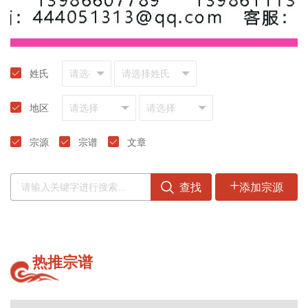
姓氏
地区
宗源
宗谱
文章
+
查找
添加宗源
热推宗谱