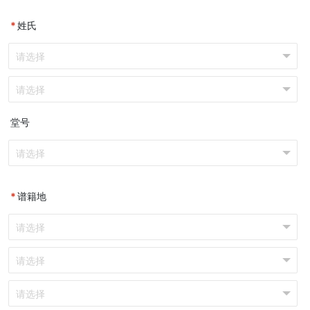
*
姓氏
堂号
*
谱籍地