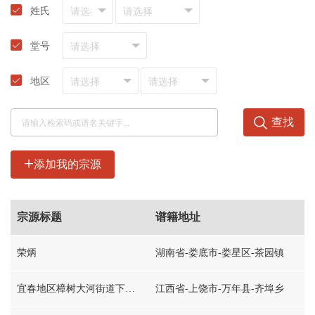
姓氏
堂号
地区
查找
+
添加我的宗源
宗源标题
谱籍地址
荣炳
湖南省-娄底市-娄星区-茶园镇
宜春地区樟树大河街道下汽张家
江西省-上饶市-万年县-齐埠乡