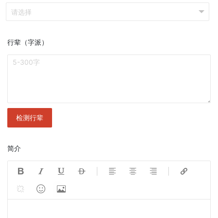
行辈（字派）
检测行辈
简介










