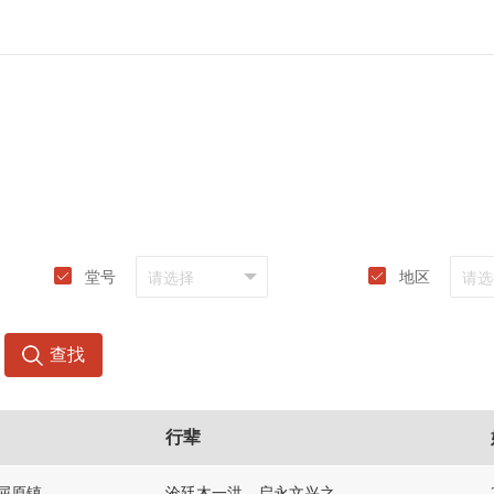
堂号
地区
查找
行辈
-屈原镇
沧廷木一洪，启永文兴之，