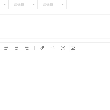






