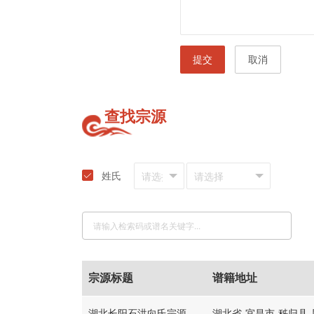
提交
取消
查找宗源
姓氏
宗源标题
谱籍地址
湖北长阳石洪向氏宗源
湖北省-宜昌市-秭归县