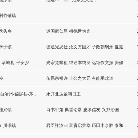
-荆竹铺镇
-岔头乡
道国彦仁昌 祖德世为光
-堡子镇
德通光思仕 汝文万国才 子政朝纲永 世嘉泰昌宏
-恭城县-平安乡
光宗觉耀祖 继述本纯良 远绍仪文振 资修自永昌
乡
传系宗祖许 士公之大元 有能承此道
贵州省-黔东南苗族侗族自治州-锦屏县-茅坪镇
永开北达啟朝日王
-桂兴镇
诗书甲第 典哲论常 忠孝信友 兴邦治国
市-川硐镇
君臣祚汝曰 富贵启荣华 历田丰余胜 泰和自兴家