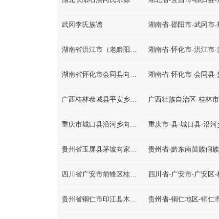
武冈李氏族谱
湖南省-邵阳市-武冈市
湖南省洪江市（老黔阳县）岔头乡阳坡村向氏宗源
湖南省-怀化市-洪江市
湖南省怀化市会同县向氏宗源
湖南省-怀化市-会同县
广西桂林恭城县平安乡向氏宗源
广西壮族自治区-桂林市
重庆市城口县沿河乡向氏椿木湾支系
重庆市-县-城口县-沿河
贵州省玉屏县茅坡向家寨向永龙公支
四川省广安市前锋区桂兴镇联丰村向氏
四川省-广安市-广安区
贵州省铜仁市印江县木黄镇向氏
贵州省-铜仁地区-铜仁