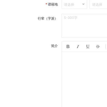
*
谱籍地
行辈（字派）
简介



